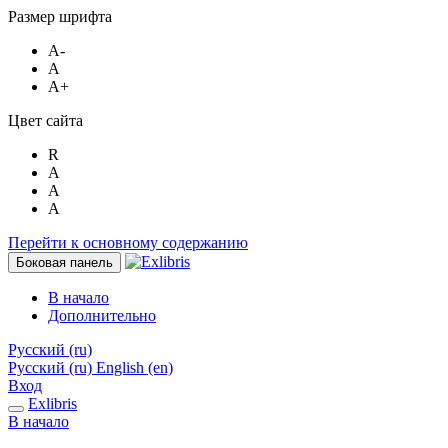
Размер шрифта
A-
A
A+
Цвет сайта
R
A
A
A
Перейти к основному содержанию
Боковая панель
В начало
Дополнительно
Русский ‎(ru)‎
Русский ‎(ru)‎
English ‎(en)‎
Вход
Exlibris
В начало